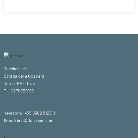
Docchem srl
Strada della Costiera
Dorno (PV) – Italy
P.I. 11276550156
Telefono:
+39 0382 812511
Email:
info@docchem.com